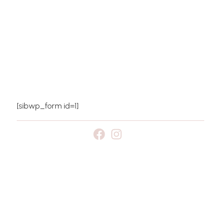
Notre site internet est actuellement en construction.
Inscrivez-vous à notre newsletter pour être informé de
sa mise en ligne.
[sibwp_form id=1]